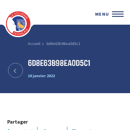
MENU
Accueil
6d8e63b98ea0d5c1
6d8e63b98ea0d5c1
10 janvier 2022
Partager