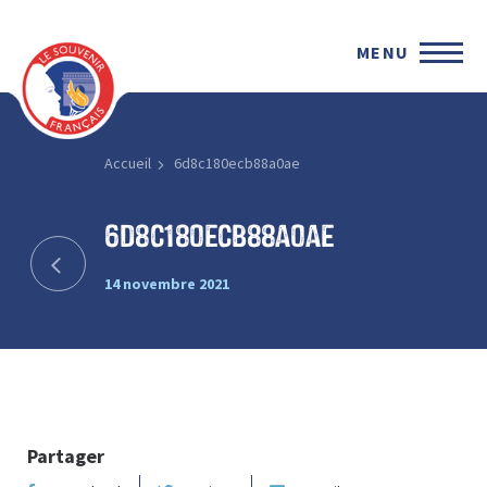
MENU
Accueil
6d8c180ecb88a0ae
6d8c180ecb88a0ae
14 novembre 2021
Partager