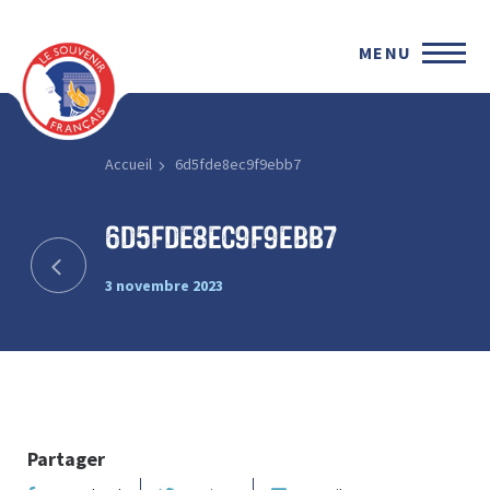
MENU
Accueil
6d5fde8ec9f9ebb7
6d5fde8ec9f9ebb7
3 novembre 2023
Partager