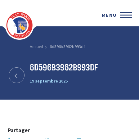
MENU
Accueil
6d596b3962b993df
6d596b3962b993df
19 septembre 2025
Partager