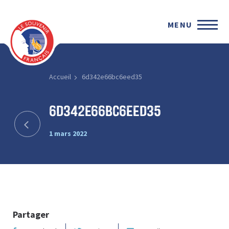
MENU
Accueil
6d342e66bc6eed35
6d342e66bc6eed35
1 mars 2022
Partager