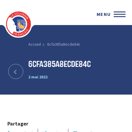
MENU
Accueil
6cfa385a8ecde84c
6cfa385a8ecde84c
2 mai 2022
Partager