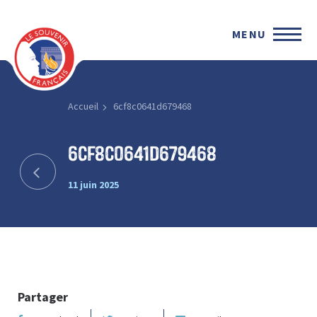
MENU
Accueil
6cf8c0641d679468
6cf8c0641d679468
11 juin 2025
Partager