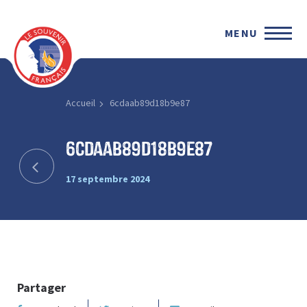
MENU
Accueil
6cdaab89d18b9e87
6cdaab89d18b9e87
17 septembre 2024
Partager