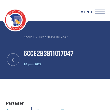
MENU
Accueil
6cce2b3b11017d47
6cce2b3b11017d47
10 juin 2022
Partager