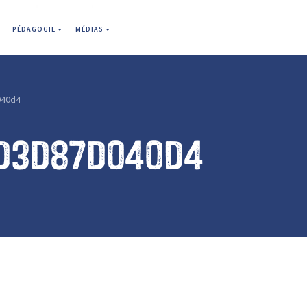
PÉDAGOGIE
MÉDIAS
040d4
d3d87d040d4