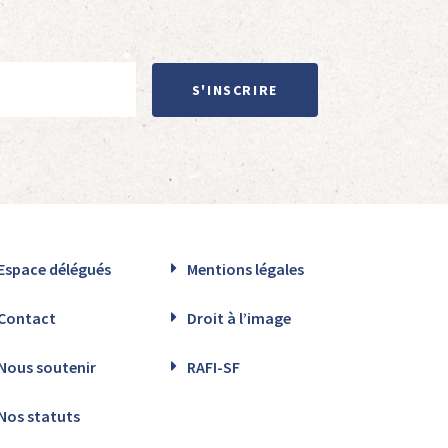
S'INSCRIRE
Espace délégués
Mentions légales
Contact
Droit à l’image
Nous soutenir
RAFI-SF
Nos statuts