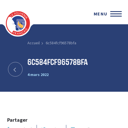
MENU
Accueil
6c584fcf96578bfa
6c584fcf96578bfa
4 mars 2022
Partager