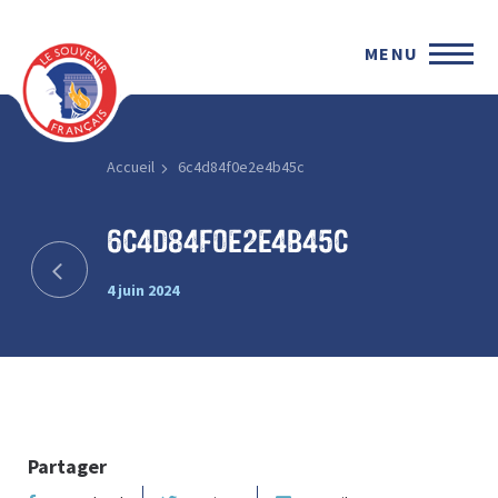
MENU
Accueil
6c4d84f0e2e4b45c
6c4d84f0e2e4b45c
4 juin 2024
Partager