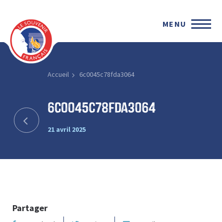
MENU
Accueil
6c0045c78fda3064
6c0045c78fda3064
21 avril 2025
Partager