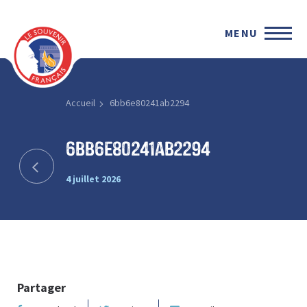
MENU
Accueil
6bb6e80241ab2294
6bb6e80241ab2294
4 juillet 2026
Partager