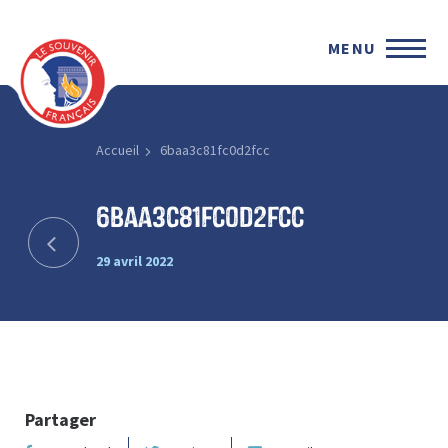
MENU
Accueil
6baa3c81fc0d2fcc
6baa3c81fc0d2fcc
29 avril 2022
Partager