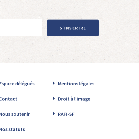
S'INSCRIRE
Espace délégués
Mentions légales
Contact
Droit à l’image
Nous soutenir
RAFI-SF
Nos statuts