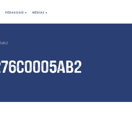
PÉDAGOGIE
MÉDIAS
5ab2
276c0005ab2