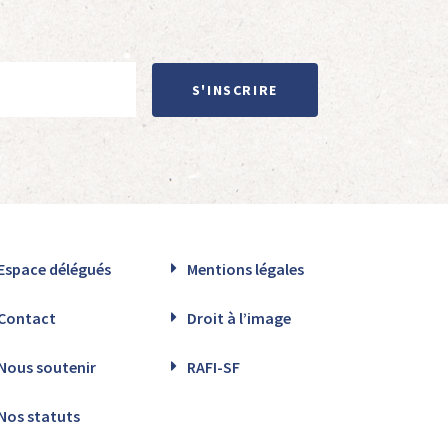
S'INSCRIRE
Espace délégués
Mentions légales
Contact
Droit à l’image
Nous soutenir
RAFI-SF
Nos statuts