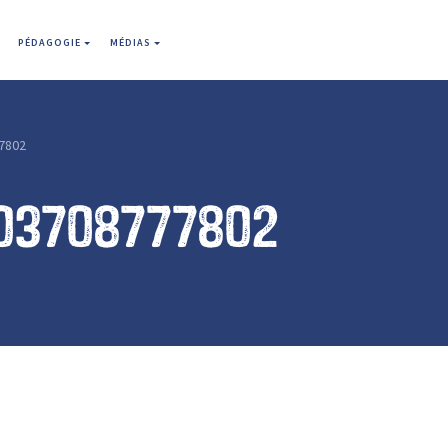
PÉDAGOGIE
MÉDIAS
7802
03708777802