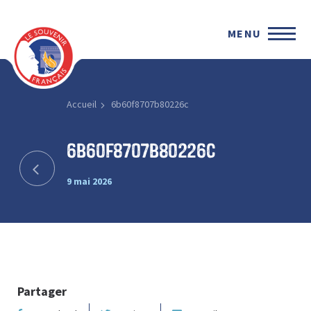
MENU
Accueil
6b60f8707b80226c
6b60f8707b80226c
9 mai 2026
Partager