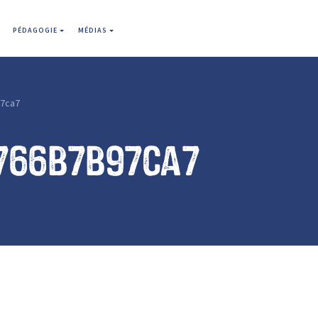
PÉDAGOGIE
MÉDIAS
7ca7
766b7b97ca7