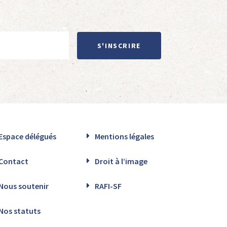
S'INSCRIRE
Espace délégués
Mentions légales
Contact
Droit à l’image
Nous soutenir
RAFI-SF
Nos statuts