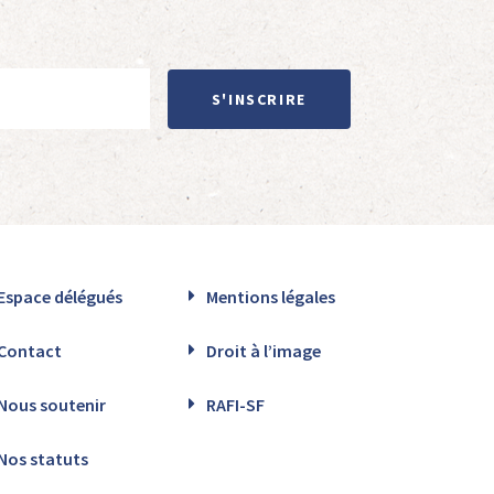
S'INSCRIRE
Espace délégués
Mentions légales
Contact
Droit à l’image
Nous soutenir
RAFI-SF
Nos statuts