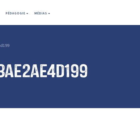
PÉDAGOGIE
MÉDIAS
4d199
3ae2ae4d199