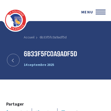
MENU
Accueil
6b33f5fc0a9adf5d
6b33f5fc0a9adf5d
14 septembre 2025
Partager