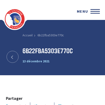
MENU
Accueil
6b22fba5303e770c
6b22fba5303e770c
13 décembre 2021
Partager