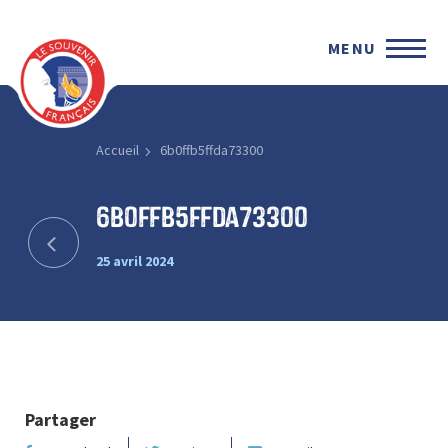
MENU
Accueil
6b0ffb5ffda73300
6b0ffb5ffda73300
25 avril 2024
Partager