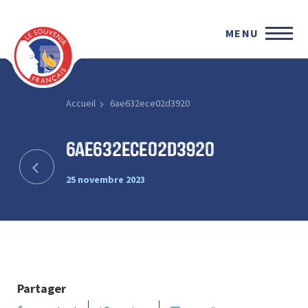
MENU
Accueil
6ae632ece02d3920
6ae632ece02d3920
25 novembre 2023
Partager