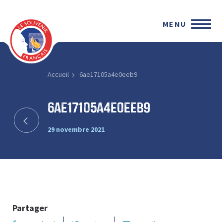
MENU
Accueil
6ae17105a4e0eeb9
6ae17105a4e0eeb9
29 novembre 2021
Partager