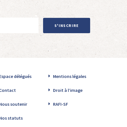
S'INSCRIRE
Espace délégués
Mentions légales
Contact
Droit à l’image
Nous soutenir
RAFI-SF
Nos statuts