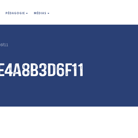
PÉDAGOGIE
MÉDIAS
6f11
e4a8b3d6f11