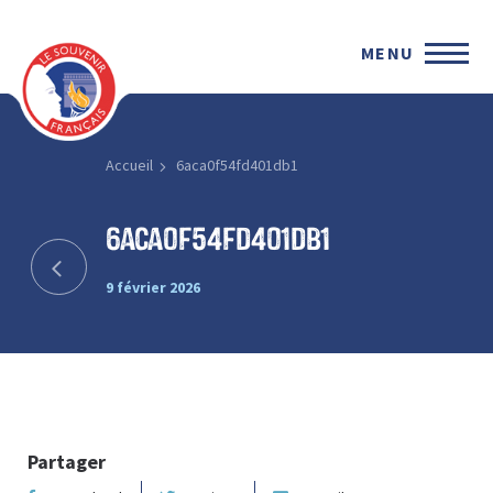
MENU
Accueil
6aca0f54fd401db1
6aca0f54fd401db1
9 février 2026
Partager