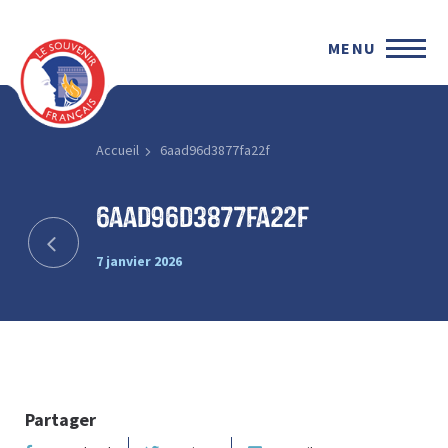
MENU
Accueil
6aad96d3877fa22f
6aad96d3877fa22f
7 janvier 2026
Partager