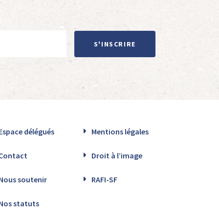
S'INSCRIRE
Espace délégués
Mentions légales
Contact
Droit à l’image
Nous soutenir
RAFI-SF
Nos statuts