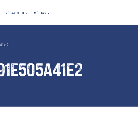
PÉDAGOGIE
MÉDIAS
41e2
91e505a41e2