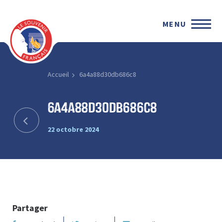
MENU
Accueil
6a4a88d30db686c8
6a4a88d30db686c8
22 octobre 2024
Partager