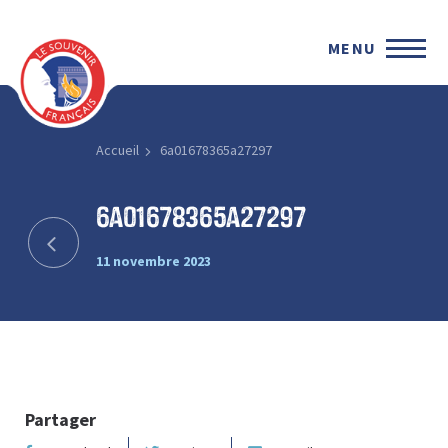
MENU
Accueil
6a01678365a27297
6a01678365a27297
11 novembre 2023
Partager