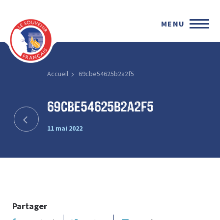
MENU
Accueil
69cbe54625b2a2f5
69cbe54625b2a2f5
11 mai 2022
Partager