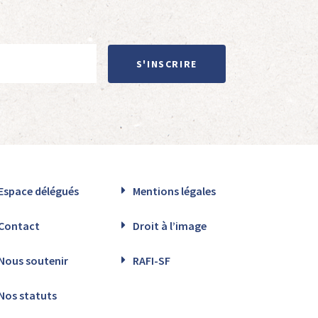
S'INSCRIRE
Espace délégués
Mentions légales
Contact
Droit à l’image
Nous soutenir
RAFI-SF
Nos statuts