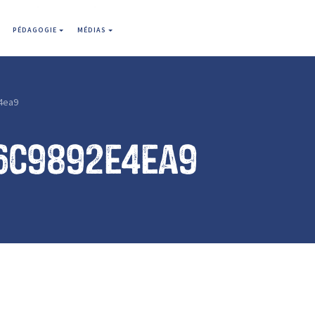
PÉDAGOGIE
MÉDIAS
4ea9
6c9892e4ea9