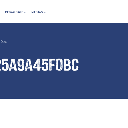
PÉDAGOGIE
MÉDIAS
f0bc
25a9a45f0bc