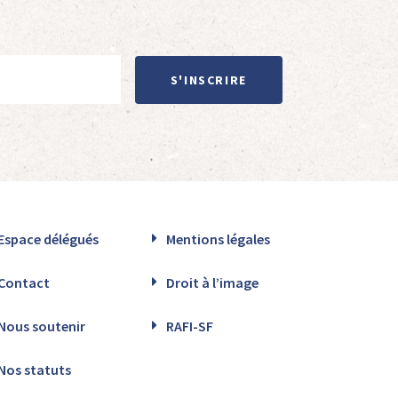
S'INSCRIRE
Espace délégués
Mentions légales
Contact
Droit à l’image
Nous soutenir
RAFI-SF
Nos statuts