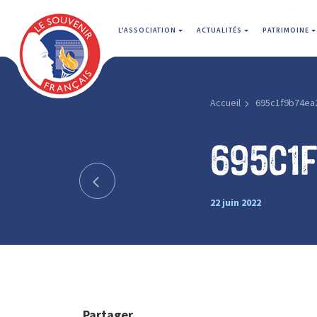
L'ASSOCIATION
ACTUALITÉS
PATRIMOINE
Accueil
695c1f9b74ea
695c1
22 juin 2022
Partager