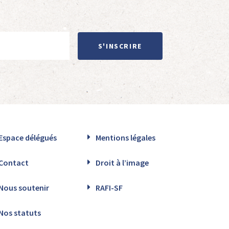
S'INSCRIRE
Espace délégués
Mentions légales
Contact
Droit à l’image
Nous soutenir
RAFI-SF
Nos statuts