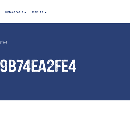
PÉDAGOGIE
MÉDIAS
2fe4
f9b74ea2fe4