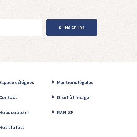
S'INSCRIRE
Espace délégués
Mentions légales
Contact
Droit à l’image
Nous soutenir
RAFI-SF
Nos statuts