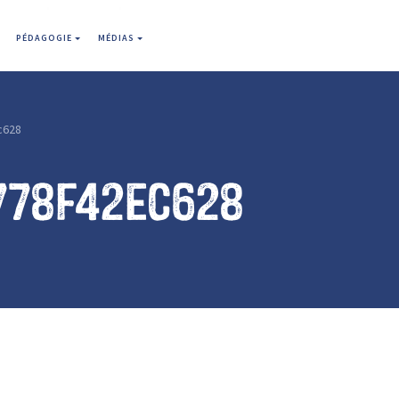
PÉDAGOGIE
MÉDIAS
c628
778f42ec628