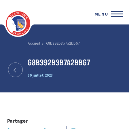
MENU
Accueil
68b392b3b7a2bb67
68b392b3b7a2bb67
30 juillet 2023
Partager