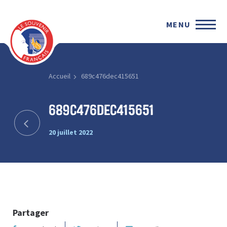
MENU
Accueil
689c476dec415651
689c476dec415651
20 juillet 2022
Partager