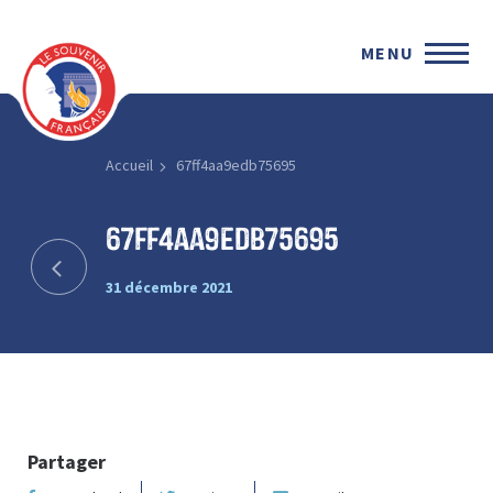
MENU
Accueil
67ff4aa9edb75695
67ff4aa9edb75695
31 décembre 2021
Partager