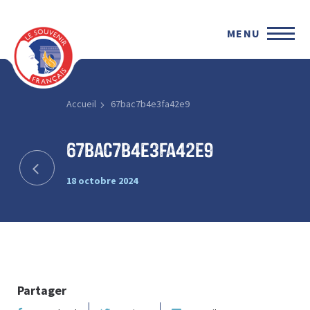
MENU
Accueil
67bac7b4e3fa42e9
67bac7b4e3fa42e9
18 octobre 2024
Partager