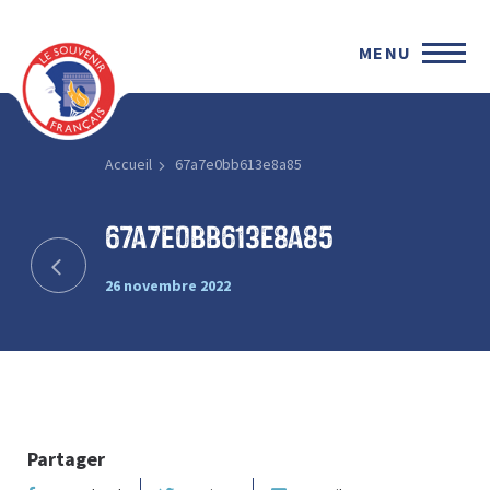
MENU
Accueil
67a7e0bb613e8a85
67a7e0bb613e8a85
26 novembre 2022
Partager