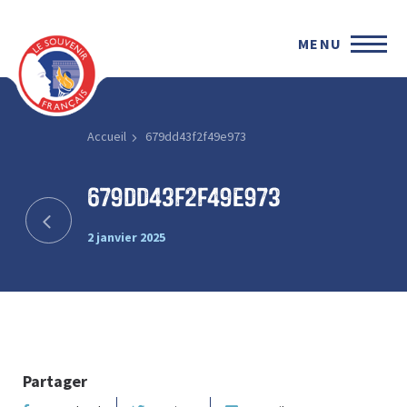
MENU
Accueil
679dd43f2f49e973
679dd43f2f49e973
2 janvier 2025
Partager