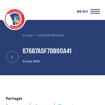
MENU
Accueil
676b7a5f7db90a41
676b7a5f7db90a41
31 mai 2024
Partager