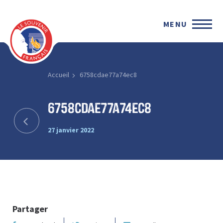
MENU
Accueil
6758cdae77a74ec8
6758cdae77a74ec8
27 janvier 2022
Partager