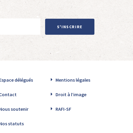
S'INSCRIRE
Espace délégués
Mentions légales
Contact
Droit à l’image
Nous soutenir
RAFI-SF
Nos statuts