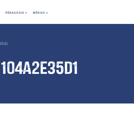
PÉDAGOGIE
MÉDIAS
35d1
1104a2e35d1