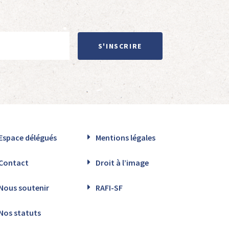
S'INSCRIRE
Espace délégués
Mentions légales
Contact
Droit à l’image
Nous soutenir
RAFI-SF
Nos statuts