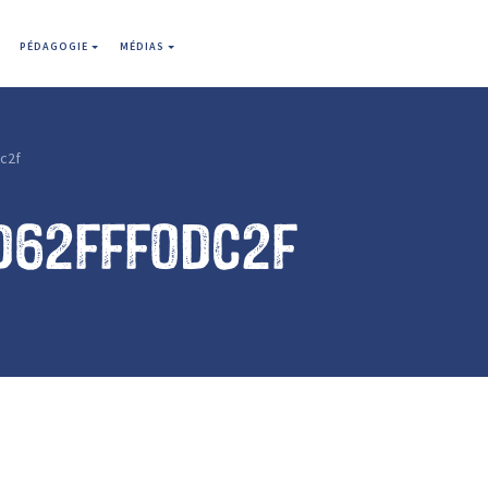
PÉDAGOGIE
MÉDIAS
c2f
d62fff0dc2f