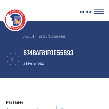
MENU
Accueil
6748af81f0e55693
6748af81f0e55693
3 février 2022
Partager