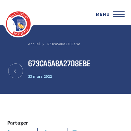
MENU
Accueil
673ca5a8a2708ebe
673ca5a8a2708ebe
23 mars 2022
Partager