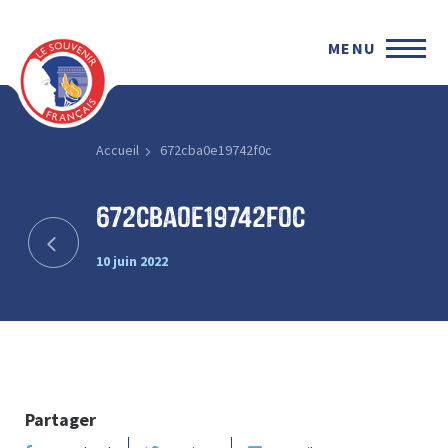
MENU
Accueil
672cba0e19742f0c
672cba0e19742f0c
10 juin 2022
Partager