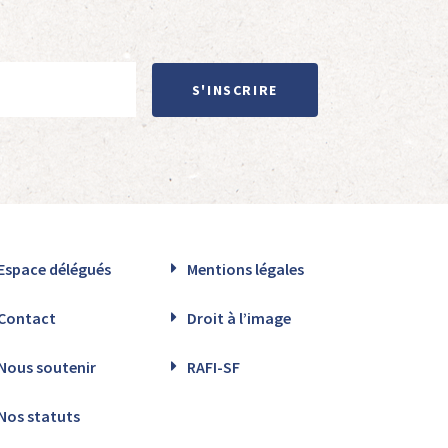
S'INSCRIRE
Espace délégués
Mentions légales
Contact
Droit à l’image
Nous soutenir
RAFI-SF
Nos statuts