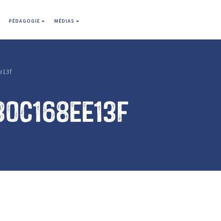
PÉDAGOGIE
MÉDIAS
e13f
30c168ee13f